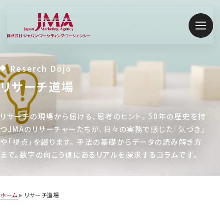
メニ
私たちについて
Reserch Dojo
リサーチ道場
選ばれる理由
リサーチの現場から届ける、思考のヒント。 50年の歴史を持
マーケティング課題から探す
つJMAのリサーチャーたちが、日々の実務で感じた「気づき」
や「視点」を綴ります。 手法の基礎からデータの読み解き方
リサーチ手法から探す
まで。数字の向こう側にあるリアルを探求するコラムです。
分析手法
ホーム
リサーチ道場