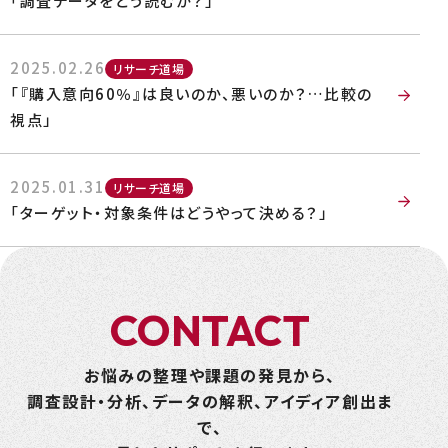
「調査データをどう読むか？」
2025.02.26
リサーチ道場
「『購入意向60％』は良いのか、悪いのか？…比較の
視点」
2025.01.31
リサーチ道場
「ターゲット・対象条件はどうやって決める？」
C
O
N
T
A
C
T
お悩みの整理や課題の発見から、
調査設計・分析、データの解釈、アイディア創出ま
で、