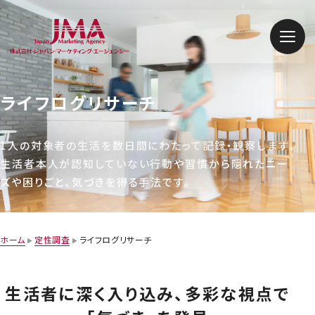
メニ
私たちについて
ライフログリサーチ
選ばれる理由
1人の対象者の生活を数日間にわたって記録・観察します。
生活者本人が認知していない行動や習慣から隠れたニー
マーケティング課題から探す
ズや困りごと、気づきを得る手法です。
リサーチ手法から探す
ホーム
定性調査
ライフログリサーチ
分析手法
生活者に深く入り込み、多彩な視点で